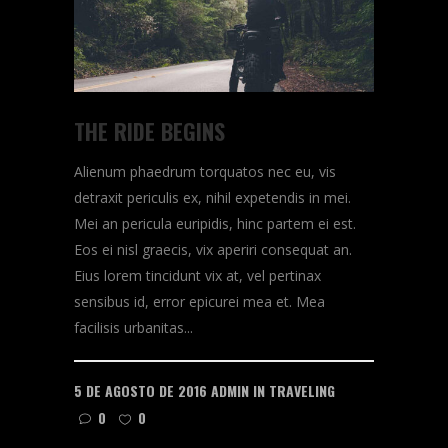
THE RIDE BEGINS
Alienum phaedrum torquatos nec eu, vis
detraxit periculis ex, nihil expetendis in mei.
Mei an pericula euripidis, hinc partem ei est.
Eos ei nisl graecis, vix aperiri consequat an.
Eius lorem tincidunt vix at, vel pertinax
sensibus id, error epicurei mea et. Mea
facilisis urbanitas...
5 DE AGOSTO DE 2016
ADMIN
IN
TRAVELING
0
0
READ MORE