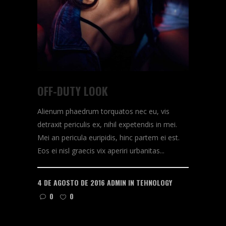
OFF-DUTY LOOK
Alienum phaedrum torquatos nec eu, vis
detraxit periculis ex, nihil expetendis in mei.
Mei an pericula euripidis, hinc partem ei est.
Eos ei nisl graecis vix aperiri urbanitas...
4 DE AGOSTO DE 2016
ADMIN
IN
TEHNOLOGY
0
0
READ MORE