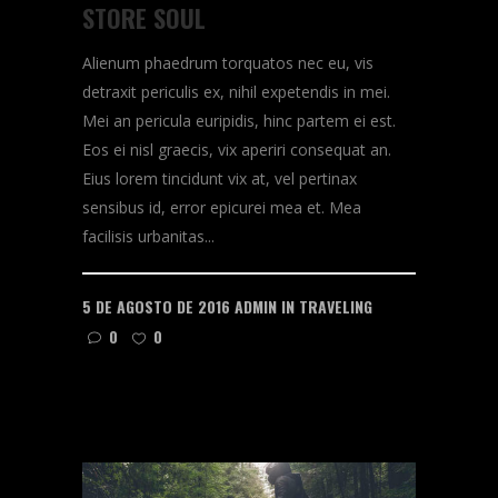
STORE SOUL
Alienum phaedrum torquatos nec eu, vis
detraxit periculis ex, nihil expetendis in mei.
Mei an pericula euripidis, hinc partem ei est.
Eos ei nisl graecis, vix aperiri consequat an.
Eius lorem tincidunt vix at, vel pertinax
sensibus id, error epicurei mea et. Mea
facilisis urbanitas...
5 DE AGOSTO DE 2016
ADMIN
IN
TRAVELING
0
0
READ MORE