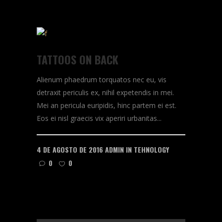
TATTOOS ON BACK
Alienum phaedrum torquatos nec eu, vis
detraxit periculis ex, nihil expetendis in mei.
Mei an pericula euripidis, hinc partem ei est.
Eos ei nisl graecis vix aperiri urbanitas...
4 DE AGOSTO DE 2016
ADMIN
IN
TEHNOLOGY
0
0
READ MORE